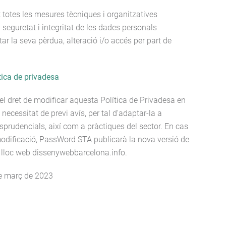
otes les mesures tècniques i organitzatives
 seguretat i integritat de les dades personals
tar la seva pèrdua, alteració i/o accés per part de
tica de privadesa
l dret de modificar aquesta Política de Privadesa en
ecessitat de previ avís, per tal d'adaptar-la a
isprudencials, així com a pràctiques del sector. En cas
odificació, PassWord STA publicarà la nova versió de
l lloc web dissenywebbarcelona.info.
e març de 2023