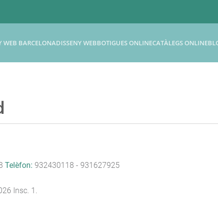
Y WEB BARCELONA
DISSENY WEB
BOTIGUES ONLINE
CATÀLEGS ONLINE
BL
d
38
Telèfon:
932430118 - 931627925
26 Insc. 1.