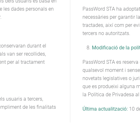
ls dels usuaris es basa en
de les dades personals en
PassWord STA ha adoptat t
.
necessàries per garantir la
tractades, així com per evi
tercers no autoritzats.
conservaran durant el
Modificació de la polí
ls van ser recollides,
ent per al tractament
PassWord STA es reserva e
qualsevol moment i sense n
novetats legislatives o jur
que es produeixi alguna m
la Política de Privadesa a
 usuaris a tercers,
ompliment de les finalitats
Última actualització:
10 d