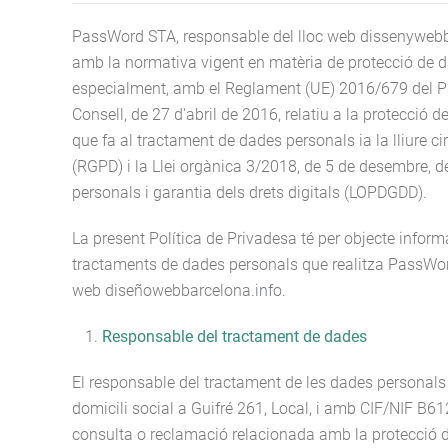
PassWord STA, responsable del lloc web dissenywebb
amb la normativa vigent en matèria de protecció de 
especialment, amb el Reglament (UE) 2016/679 del P
Consell, de 27 d'abril de 2016, relatiu a la protecció d
que fa al tractament de dades personals ia la lliure c
(RGPD) i la Llei orgànica 3/2018, de 5 de desembre, d
personals i garantia dels drets digitals (LOPDGDD).
La present Política de Privadesa té per objecte inform
tractaments de dades personals que realitza PassWord
web diseñowebbarcelona.info.
Responsable del tractament de dades
El responsable del tractament de les dades persona
domicili social a Guifré 261, Local, i amb CIF/NIF B6
consulta o reclamació relacionada amb la protecció d