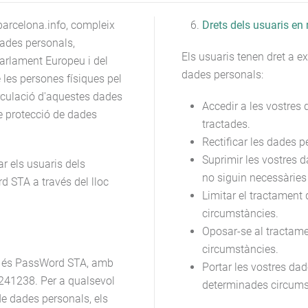
arcelona.info, compleix
Drets dels usuaris en
dades personals,
Els usuaris tenen dret a e
arlament Europeu i del
dades personals:
e les persones físiques pel
irculació d'aquestes dades
Accedir a les vostres
e protecció de dades
tractades.
Rectificar les dades 
Suprimir les vostres d
ar els usuaris dels
no siguin necessàries p
 STA a través del lloc
Limitar el tractament
circumstàncies.
Oposar-se al tractame
circumstàncies.
ls és PassWord STA, amb
Portar les vostres da
1241238. Per a qualsevol
determinades circums
e dades personals, els