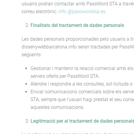
usuaris podran contactar amb PassWord STA a través
correu electrònic:
info @passwordsta.es
.
Finalitats del tractament de dades personals
Les dades personals proporcionades pels usuaris a tr
dissenywebbarcelona.info seran tractades per PassWo
següents:
Gestionar i mantenir la relació comercial amb els
serveis oferts per PassWord STA.
Atendre i respondre a les consultes, sol·licituds o
Enviar comunicacions comercials sobre els serve
STA, sempre que l'usuari hagi prestat el seu cons
aquestes comunicacions.
Legitimació per al tractament de dades personal