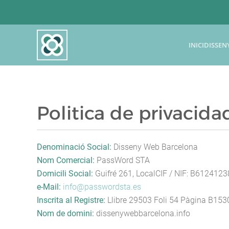
Skip to main content
INICI
DISSEN
Politica de privacida
Denominació Social:
Disseny Web Barcelona
Nom Comercial:
PassWord STA
Domicili Social:
Guifré 261, LocalCIF / NIF: B612412
e-Mail:
info@passwordsta.es
Inscrita al Registre:
Llibre 29503 Foli 54 Pàgina B1530
Nom de domini:
dissenywebbarcelona.info