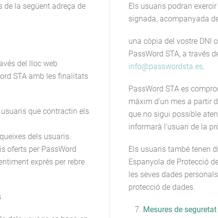
 de la següent adreça de
Els usuaris podran exercir 
signada, acompanyada d
una còpia del vostre DNI o
PassWord STA, a través de
avés del lloc web
info@passwordsta.es
.
rd STA amb les finalitats
PassWord STA es compromet
màxim d'un mes a partir de
 usuaris que contractin els
que no sigui possible aten
informarà l'usuari de la pr
 queixes dels usuaris.
is oferts per PassWord
Els usuaris també tenen d
entiment exprés per rebre
Espanyola de Protecció de
les seves dades personals
protecció de dades.
s
Mesures de seguretat